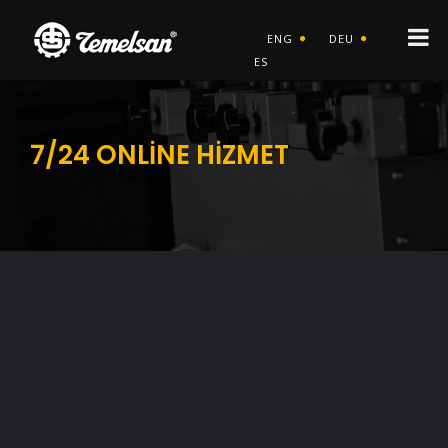
ENG
DEU
ES
7/24 ONLİNE HİZMET