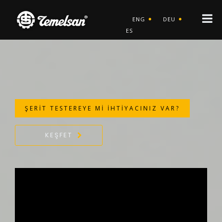
ENG
DEU
ES
ŞERİT TESTEREYE Mİ İHTİYACINIZ VAR?
KEŞFET